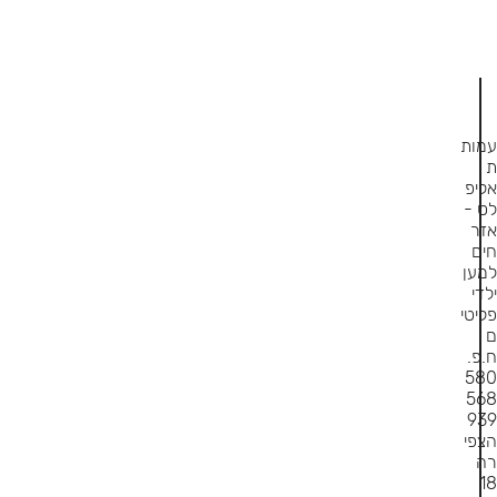
עמות
ת
אליפ
לט -
אזר
חים
למען
ילדי
פליטי
ם
ח.פ.
580
568
939
הצפי
רה
18