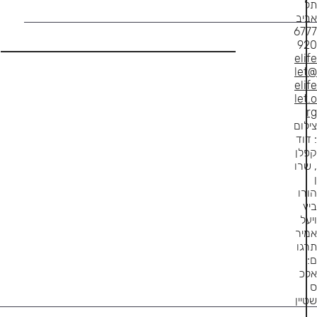
תל
אביב
6777
920
elife
let@
elife
let.o
rg
צילום
: דוד
קפלן
, שרו
ן
הורו
ביץ
ויעל
אמיר
תרגו
ם:
אלכ
ס
שטיין