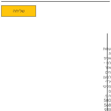
שליחה
עמות
ת
אליפ
לט -
אזר
חים
למען
ילדי
פליטי
ם
ח.פ.
580
568
939