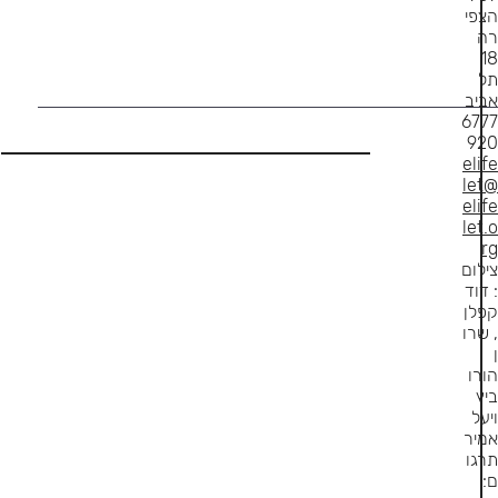
הצפי
רה
18
תל
אביב
6777
920
elife
let@
elife
let.o
rg
צילום
: דוד
קפלן
, שרו
ן
הורו
ביץ
ויעל
אמיר
תרגו
ם: