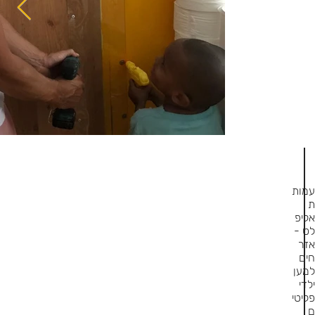
עמות
ת
אליפ
לט -
אזר
חים
למען
ילדי
פליטי
ם