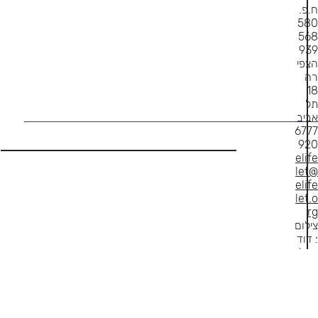
ח.פ.
580
568
939
הצפי
רה
18
תל
אביב
6777
920
elife
let@
elife
let.o
rg
צילום
: דוד
קפלן
, שרו
ן
הורו
ביץ